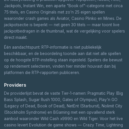
Jackpots, Instant Win, een aparte "Book of"-categorie met circa
75 titels, en Casino Originals met zo'n 25 eigen spellen
waaronder crash games als Aviator, Casino Plinko en Mines. De
jackpotsectie is beperkt — net geen 30 titels — maar toont live
jackpotbedragen in de thumbnail, wat de vergelijking voor spelers
direct maakt.
Één aandachtspunt: RTP-informatie is niet publiekelijk
beschikbaar, en de beoordeling toonde aan dat niet alle spellen
op de hoogste RTP-instelling staan ingesteld. Spelers die bewust
op rendement selecteren, vinden hier minder houvast dan bij
platformen die RTP-rapporten publiceren.
Providers
De providerlijst bevat de vaste Tier-1-namen: Pragmatic Play (Big
Bass Splash, Sugar Rush 1000, Gates of Olympus), Play'n GO
(Legacy of Dead, Book of Dead), NetEnt (Starburst), Nolimit City
(Stockholm Syndrome) en BGaming met een opvallend sterk
aanbod waaronder Wild Cash x9990 en Wild Tiger. Voor het live
casino levert Evolution de game shows — Crazy Time, Lightning