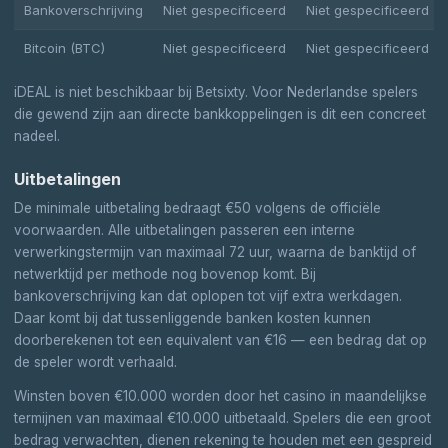
Bankoverschrijving
Niet gespecificeerd
Niet gespecificeerd
Bitcoin (BTC)
Niet gespecificeerd
Niet gespecificeerd
iDEAL is niet beschikbaar bij Betsixty. Voor Nederlandse spelers
die gewend zijn aan directe bankkoppelingen is dit een concreet
nadeel.
Uitbetalingen
De minimale uitbetaling bedraagt €50 volgens de officiële
voorwaarden. Alle uitbetalingen passeren een interne
verwerkingstermijn van maximaal 72 uur, waarna de banktijd of
netwerktijd per methode nog bovenop komt. Bij
bankoverschrijving kan dat oplopen tot vijf extra werkdagen.
Daar komt bij dat tussenliggende banken kosten kunnen
doorberekenen tot een equivalent van €16 — een bedrag dat op
de speler wordt verhaald.
Winsten boven €10.000 worden door het casino in maandelijkse
termijnen van maximaal €10.000 uitbetaald. Spelers die een groot
bedrag verwachten, dienen rekening te houden met een gespreid