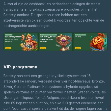
Al met al zijn de cashback- en herlaadaanbiedingen de meest
transparante en praktisch toepasbare promoties binnen het
Betsixty-aanbod. De sportbonussen hebben met een
inzetvereiste van 5x een duidelijk voordeel ten opzichte van de
casinogerichte aanbiedingen.
VIP-programma
Betsixty hanteert een gelaagd loyaliteitssysteem met 16
afzonderlijke rangen, verdeeld over vier hoofdniveaus: Bronze,
Silver, Gold en Platinum. Het systeem is hybride opgebouwd —
spelers verzamelen punten via zowel inzetten (Wager Points) als
stortingen (Deposit Points). Volgens beschikbare bronnen levert
elke €5 ingezet één punt op, en elke €10 gestort eveneens één
punt. Voor casual spelers betekent dit dat de hogere lagen pas na