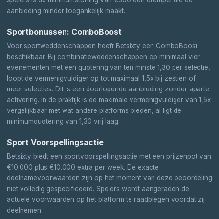
spelers is de minimumstorting van €300 een drempel die de
aanbieding minder toegankelijk maakt.
Sportbonussen: ComboBoost
Voor sportweddenschappen heeft Betsixty een ComboBoost
beschikbaar. Bij combinatieweddenschappen op minimaal vier
evenementen met een quotering van ten minste 1,30 per selectie,
loopt de vermenigvuldiger op tot maximaal 1,5x bij zestien of
meer selecties. Dit is een doorlopende aanbieding zonder aparte
activering. In de praktijk is de maximale vermenigvuldiger van 1,5x
vergelijkbaar met wat andere platforms bieden, al ligt de
minimumquotering van 1,30 vrij laag.
Sport Voorspellingsactie
Betsixty biedt een sportvoorspellingsactie met een prijzenpot van
€10.000 plus €10.000 extra per week. De exacte
deelnamevoorwaarden zijn op het moment van deze beoordeling
niet volledig gespecificeerd. Spelers wordt aangeraden de
actuele voorwaarden op het platform te raadplegen voordat zij
deelnemen.