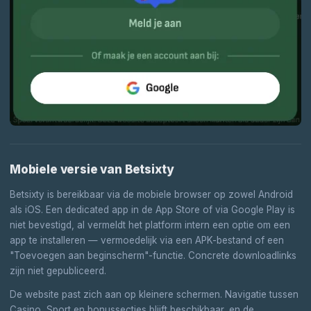
Mobiele versie van Betsixty
Betsixty is bereikbaar via de mobiele browser op zowel Android
als iOS. Een dedicated app in de App Store of via Google Play is
niet bevestigd, al vermeldt het platform intern een optie om een
app te installeren — vermoedelijk via een APK-bestand of een
"Toevoegen aan beginscherm"-functie. Concrete downloadlinks
zijn niet gepubliceerd.
De website past zich aan op kleinere schermen. Navigatie tussen
Casino, Sport en bonussecties blijft beschikbaar, en de