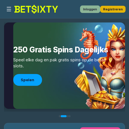
☰
Inloggen
Registreren
250 Gratis Spins Dagelijks
Speel elke dag en pak gratis spins op de beste
slots.
Spelen