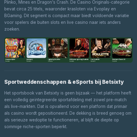
Plinko, Mines en Dragon's Crash. De Casino Originals-categorie
bevat circa 25 titels, waaronder krasloten via Evoplay en
BGaming. Dit segment is compact maar biedt voldoende variatie
voor spelers die buiten slots en live casino naar iets anders
zoeken.
Sportweddenschappen & eSports bij Betsixty
Het sportsbook van Betsixty is geen bijzaak — het platform heeft
een volledig geïntegreerde sportafdeling met zowel pre-match
als live-markten. Dat is opvallend voor een platform dat primair
als casino wordt gepositioneerd. De dekking is breed genoeg om
als serieuze wedoptie te functioneren, al blijft de diepte op
sommige niche-sporten beperkt.