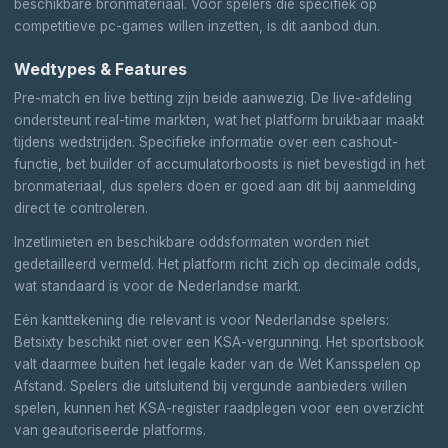
beschikbare bronmateriaal. Voor spelers die specifiek op
competitieve pc-games willen inzetten, is dit aanbod dun.
Wedtypes & Features
Pre-match en live betting zijn beide aanwezig. De live-afdeling
ondersteunt real-time markten, wat het platform bruikbaar maakt
tijdens wedstrijden. Specifieke informatie over een cashout-
functie, bet builder of accumulatorboosts is niet bevestigd in het
bronmateriaal, dus spelers doen er goed aan dit bij aanmelding
direct te controleren.
Inzetlimieten en beschikbare oddsformaten worden niet
gedetailleerd vermeld. Het platform richt zich op decimale odds,
wat standaard is voor de Nederlandse markt.
Eén kanttekening die relevant is voor Nederlandse spelers:
Betsixty beschikt niet over een KSA-vergunning. Het sportsbook
valt daarmee buiten het legale kader van de Wet Kansspelen op
Afstand. Spelers die uitsluitend bij vergunde aanbieders willen
spelen, kunnen het KSA-register raadplegen voor een overzicht
van geautoriseerde platforms.