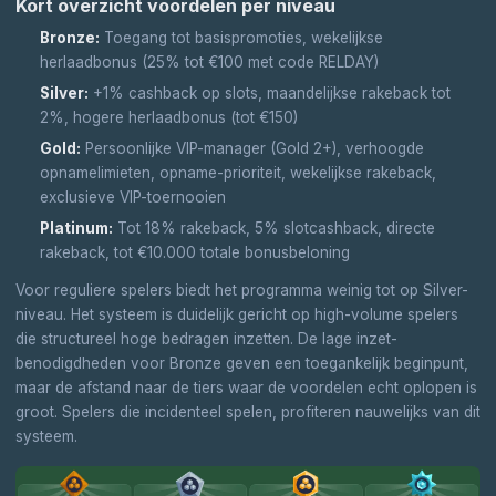
Kort overzicht voordelen per niveau
Bronze:
Toegang tot basispromoties, wekelijkse
herlaadbonus (25% tot €100 met code RELDAY)
Silver:
+1% cashback op slots, maandelijkse rakeback tot
2%, hogere herlaadbonus (tot €150)
Gold:
Persoonlijke VIP-manager (Gold 2+), verhoogde
opnamelimieten, opname-prioriteit, wekelijkse rakeback,
exclusieve VIP-toernooien
Platinum:
Tot 18% rakeback, 5% slotcashback, directe
rakeback, tot €10.000 totale bonusbeloning
Voor reguliere spelers biedt het programma weinig tot op Silver-
niveau. Het systeem is duidelijk gericht op high-volume spelers
die structureel hoge bedragen inzetten. De lage inzet-
benodigdheden voor Bronze geven een toegankelijk beginpunt,
maar de afstand naar de tiers waar de voordelen echt oplopen is
groot. Spelers die incidenteel spelen, profiteren nauwelijks van dit
systeem.